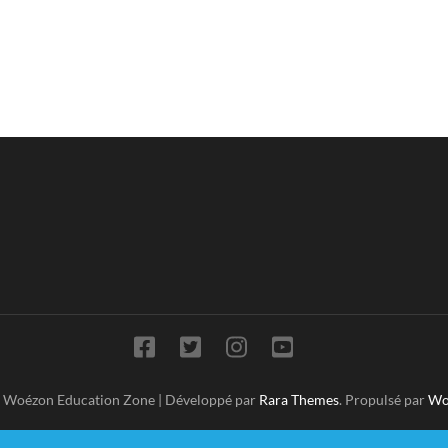
t Woézon
Education Zone | Développé par
Rara Themes
. Propulsé par
Wo