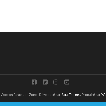
t Woézon
Education Zone | Développé par
Rara Themes
. Propulsé par
Wo